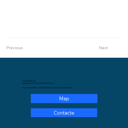
Previous
Next
Facultat d'Educació
Departament de Teoria i Història de l'Educació.
Pg. de la Vall d'Hebron, 171,Edifici de Llevant, 3a planta – 08035 Barcelona.
Map
Contacte