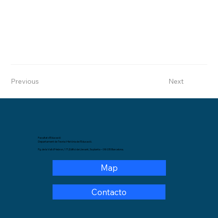
Previous
Next
Facultat d’Educació
Departament de Teoria i Història de l’Educació.
Pg. de la Vall d’Hebron, 171,Edifici de Llevant, 3a planta – 08035 Barcelona.
Map
Contacto