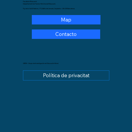
Facultat d’Educació
Departament de Teoria i Història de l’Educació.
Pg. de la Vall d’Hebron, 171,Edifici de Llevant, 3a planta – 08035 Barcelona.
Map
Contacto
GREM - Grupo de Investigación en Educación Moral
Política de privacitat