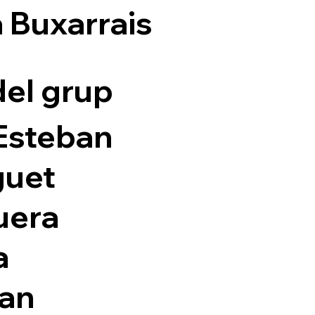
 Buxarrais
el grup
Esteban
guet
uera
a
tan