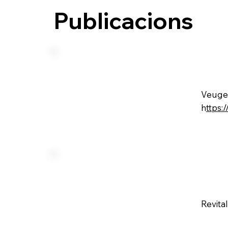
Publicacions
Veugele
h
ttps:
Revita