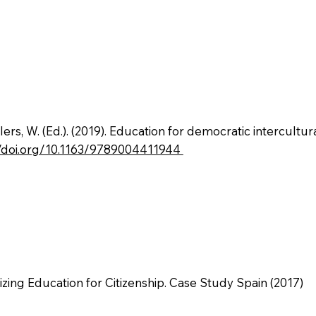
rs, W. (Ed.). (2019). Education for democratic intercultural 
//doi.org/10.1163/9789004411944
lizing Education for Citizenship. Case Study Spain (2017)