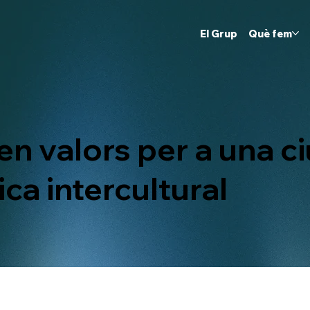
El Grup
Què fem
en valors per a una c
ca intercultural