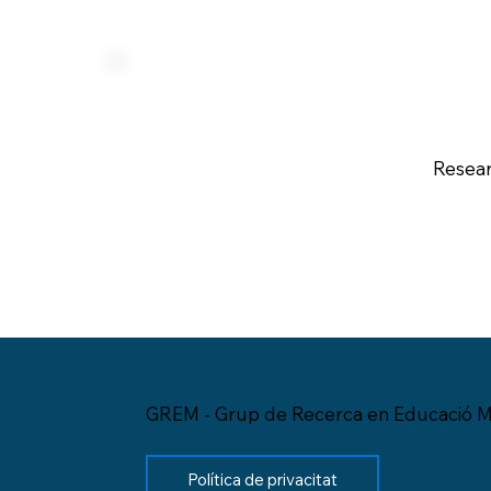
Resear
GREM - Grup de Recerca en Educació M
Política de privacitat