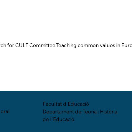
ch for CULT Committee.Teaching common values in Euro
Facultat d'Educació
oral
Departament de Teoria i Història
de l'Educació.