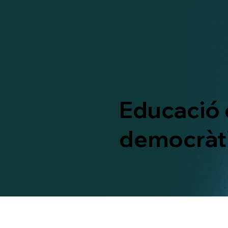
Educació 
democràti