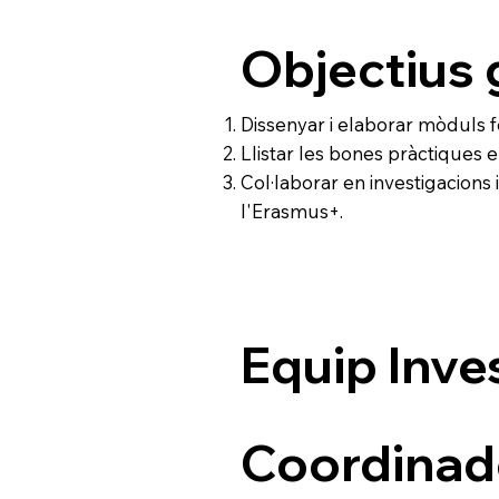
Objectius 
Dissenyar i elaborar mòduls 
Llistar les bones pràctiques 
Col·laborar en investigacions 
l'Erasmus+.
Equip Inve
Coordinad