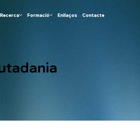
Recerca
Formació
Enllaços
Contacte
iutadania