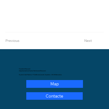
Previous
Next
Facultat d'Educació
Departament de Teoria i Història de l'Educació.
Pg. de la Vall d'Hebron, 171,Edifici de Llevant, 3a planta – 08035 Barcelona.
Map
Contacte