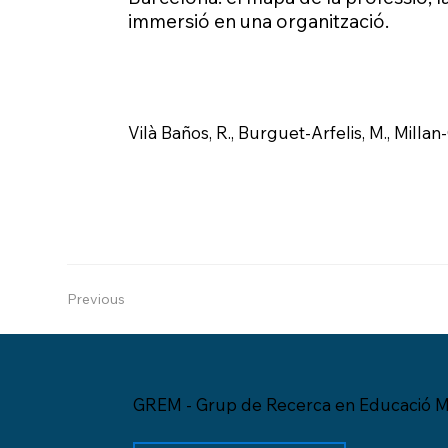
immersió en una organització.
Vilà Baños, R., Burguet-Arfelis, M., Milla
Previous
GREM - Grup de Recerca en Educació M