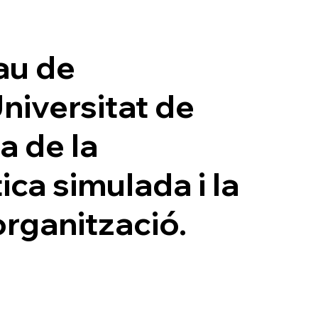
El Grup
Què fem
rau de
niversitat de
a de la
ica simulada i la
rganització.