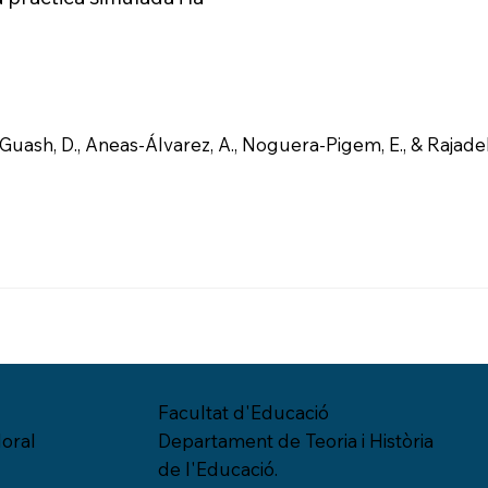
n-Guash, D., Aneas-Álvarez, A., Noguera-Pigem, E., & Rajade
Facultat d'Educació
oral
Departament de Teoria i Història
de l'Educació.