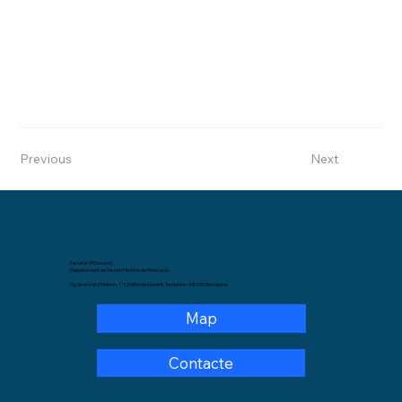
Previous
Next
Facultat d'Educació
Departament de Teoria i Història de l'Educació.
Pg. de la Vall d'Hebron, 171,Edifici de Llevant, 3a planta – 08035 Barcelona.
Map
Contacte