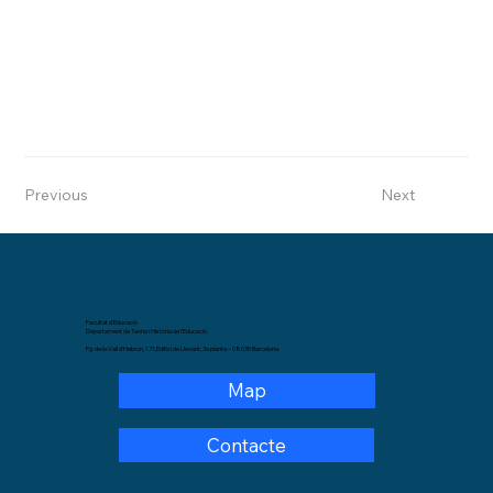
Previous
Next
Facultat d'Educació
Departament de Teoria i Història de l'Educació.
Pg. de la Vall d'Hebron, 171,Edifici de Llevant, 3a planta – 08035 Barcelona.
Map
Contacte