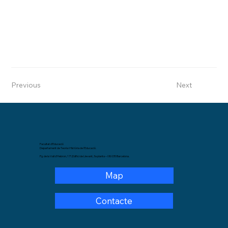
Previous
Next
Facultat d'Educació
Departament de Teoria i Història de l'Educació.
Pg. de la Vall d'Hebron, 171,Edifici de Llevant, 3a planta – 08035 Barcelona.
Map
Contacte