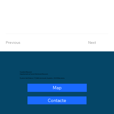
Previous
Next
Facultat d'Educació
Departament de Teoria i Història de l'Educació.
Pg. de la Vall d'Hebron, 171,Edifici de Llevant, 3a planta – 08035 Barcelona.
Map
Contacte