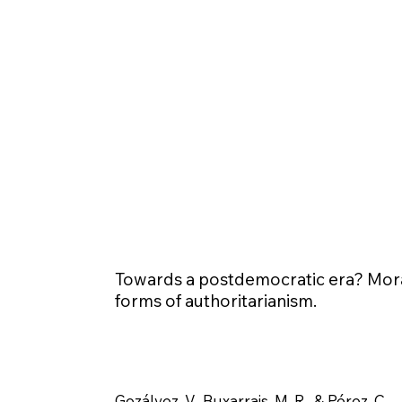
Towards a postdemocratic era? Mora
forms of authoritarianism.
Gozálvez, V., Buxarrais, M. R., & Pérez, C.