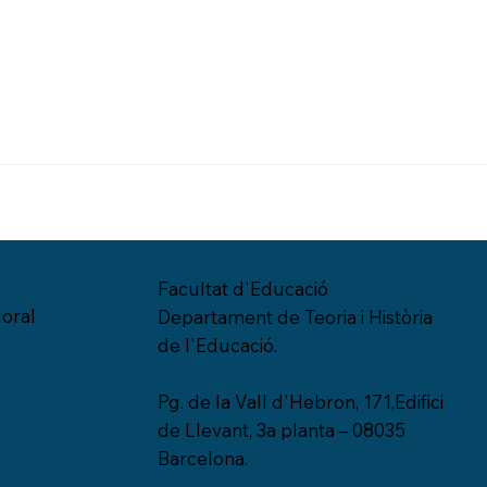
Facultat d'Educació
oral
Departament de Teoria i Història
de l'Educació.
Pg. de la Vall d'Hebron, 171,Edifici
de Llevant, 3a planta – 08035
Barcelona.