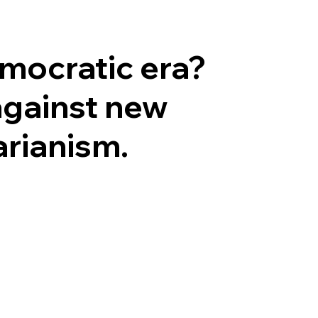
El Grup
Què fem
mocratic era?
against new
arianism.