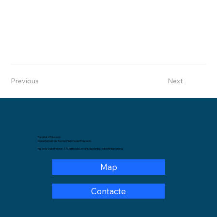
Previous
Next
Facultat d'Educació
Departament de Teoria i Història de l'Educació.
Pg. de la Vall d'Hebron, 171,Edifici de Llevant, 3a planta – 08035 Barcelona.
Map
Contacte