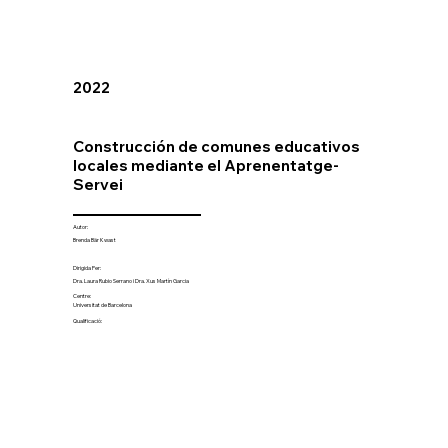
2022
Construcción de comunes educativos
locales mediante el Aprenentatge-
Servei
Autor:
Brenda Bär Kwast
Dirigida Per:
Dra. Laura Rubio Serrano i Dra. Xus Martín Garcia
Centre:
Universitat de Barcelona
Qualificació: