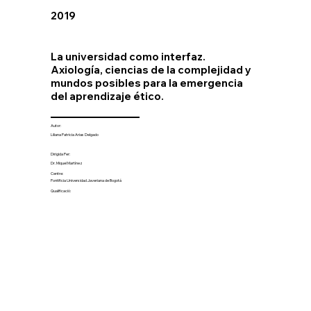
2019
La universidad como interfaz.
Axiología, ciencias de la complejidad y
mundos posibles para la emergencia
del aprendizaje ético.
Autor:
Liliana Patricia Arias Delgado
Dirigida Per:
Dr. Miquel Martínez
Centre:
Pontificia Universidad Javeriana de Bogotá
Qualificació: