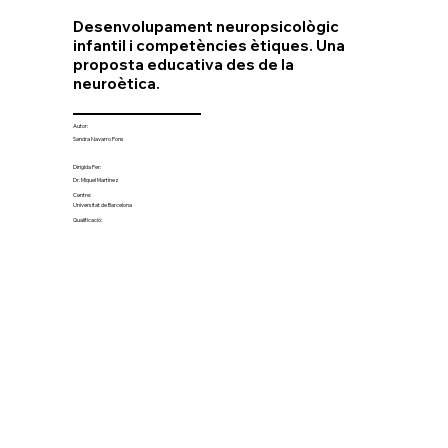
Desenvolupament neuropsicològic
infantil i competències ètiques. Una
proposta educativa des de la
neuroètica.
Autor:
Sandra Navarro Pons
Dirigida Per:
Dr. Miquel Martínez
Centre:
Universitat de Barcelona
Qualificació: