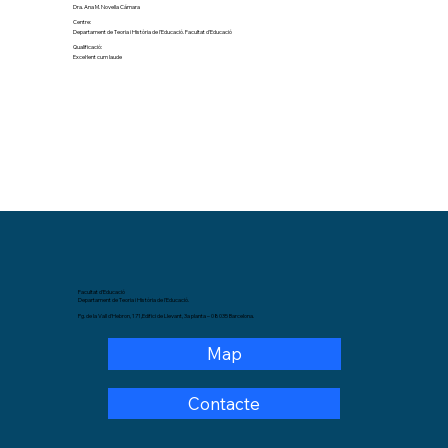
Dra. Ana M. Novella Cámara
Centre:
Departament de Teoria i Història de l'Educació. Facultat d'Educació
Qualificació:
Excel·lent cum laude
Facultat d'Educació
Departament de Teoria i Història de l'Educació.
Pg. de la Vall d'Hebron, 171,Edifici de Llevant, 3a planta – 08035 Barcelona.
Map
Contacte