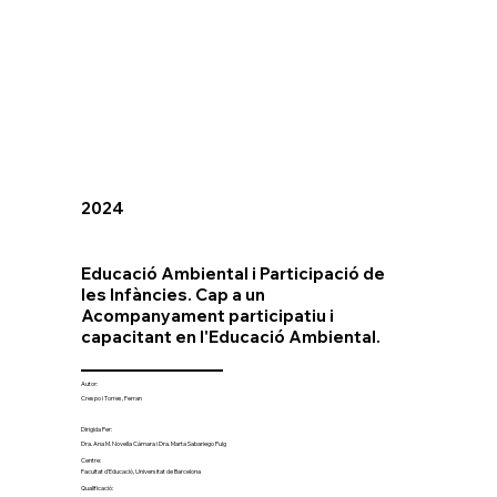
2024
Educació Ambiental i Participació de
les Infàncies. Cap a un
Acompanyament participatiu i
capacitant en l'Educació Ambiental.
Autor:
Crespo i Torres, Ferran
Dirigida Per:
Dra. Ana M. Novella Cámara i Dra. Marta Sabariego Puig
Centre:
Facultat d'Educació, Universitat de Barcelona
Qualificació: