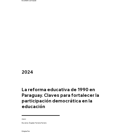
Excel·lent cum laude
2024
La reforma educativa de 1990 en
Paraguay. Claves para fortalecer la
participación democrática en la
educación
Autor:
Ma. de los Ángeles Ferreira Ferreiro
Dirigida Per: