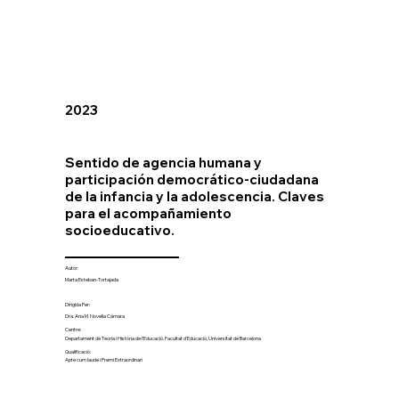
2023
Sentido de agencia humana y
participación democrático-ciudadana
de la infancia y la adolescencia. Claves
para el acompañamiento
socioeducativo.
Autor:
Marta Esteban-Tortajada
Dirigida Per:
Dra. Ana M. Novella Cámara
Centre:
Departament de Teoria i Història de l'Educació. Facultat d'Educació, Universitat de Barcelona
Qualificació:
Apte cum laude i Premi Extraordinari