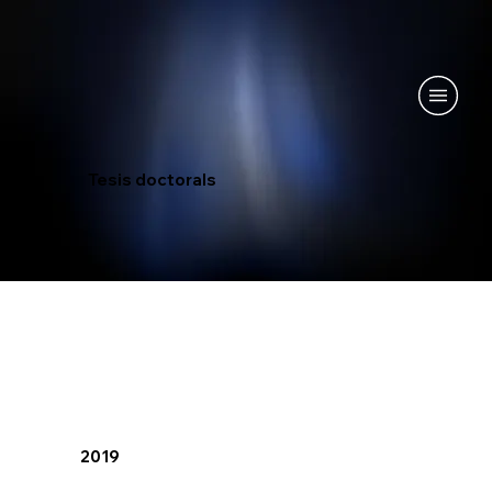
Tesis doctorals
2019