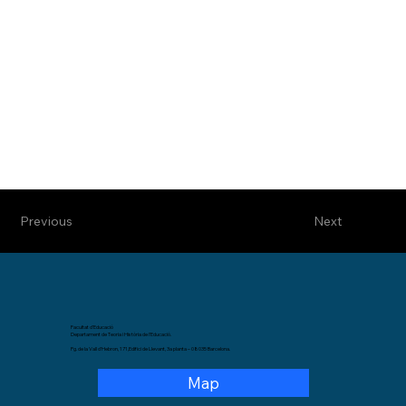
Previous
Next
Facultat d'Educació
Departament de Teoria i Història de l'Educació.
Pg. de la Vall d'Hebron, 171,Edifici de Llevant, 3a planta – 08035 Barcelona.
Map