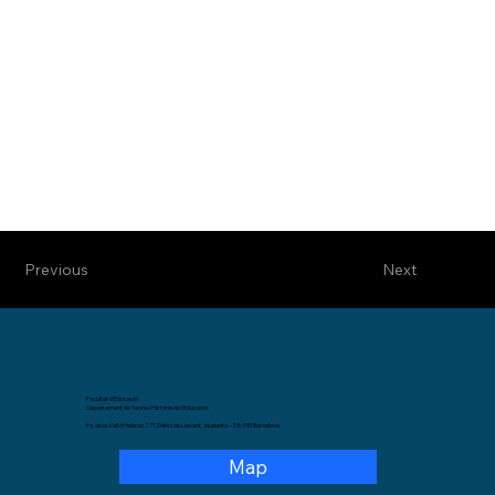
Previous
Next
Facultat d'Educació
Departament de Teoria i Història de l'Educació.
Pg. de la Vall d'Hebron, 171,Edifici de Llevant, 3a planta – 08035 Barcelona.
Map