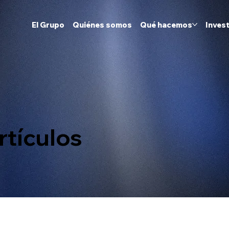
El Grupo
Quiénes somos
Qué hacemos
Inves
rtículos​