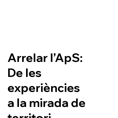
Arrelar l’ApS:
De les
experiències
a la mirada de
territori