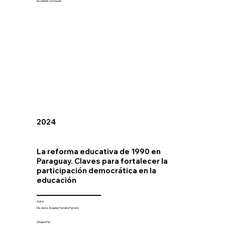
Excel·lent cum laude
2024
La reforma educativa de 1990 en
Paraguay. Claves para fortalecer la
participación democrática en la
educación
Autor:
Ma. de los Ángeles Ferreira Ferreiro
Dirigida Per: