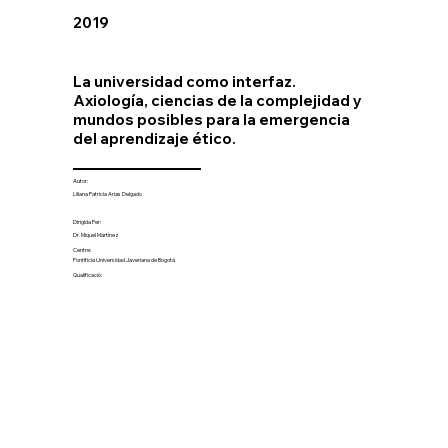
2019
La universidad como interfaz.
Axiología, ciencias de la complejidad y
mundos posibles para la emergencia
del aprendizaje ético.
Autor:
Liliana Patricia Arias Delgado
Dirigida Per:
Dr. Miquel Martínez
Centre:
Pontificia Universidad Javeriana de Bogotá
Qualificació: