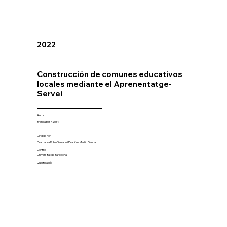
2022
Construcción de comunes educativos
locales mediante el Aprenentatge-
Servei
Autor:
Brenda Bär Kwast
Dirigida Per:
Dra. Laura Rubio Serrano i Dra. Xus Martín Garcia
Centre:
Universitat de Barcelona
Qualificació: