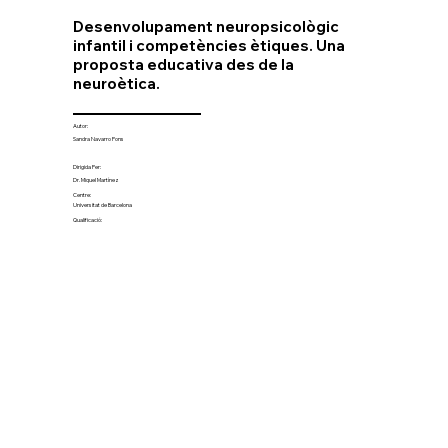
Desenvolupament neuropsicològic
infantil i competències ètiques. Una
proposta educativa des de la
neuroètica.
Autor:
Sandra Navarro Pons
Dirigida Per:
Dr. Miquel Martínez
Centre:
Universitat de Barcelona
Qualificació: