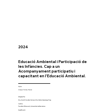
2024
Educació Ambiental i Participació de
les Infàncies. Cap a un
Acompanyament participatiu i
capacitant en l'Educació Ambiental.
Autor:
Crespo i Torres, Ferran
Dirigida Per:
Dra. Ana M. Novella Cámara i Dra. Marta Sabariego Puig
Centre:
Facultat d'Educació, Universitat de Barcelona
Qualificació: