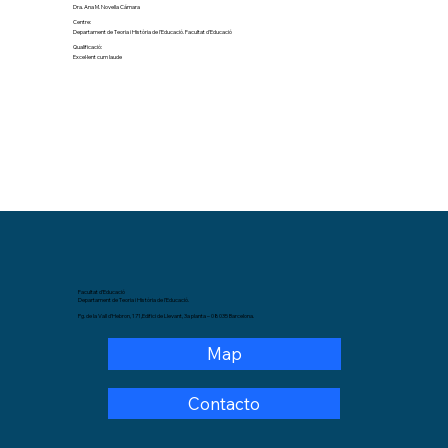
Dra. Ana M. Novella Cámara
Centre:
Departament de Teoria i Història de l'Educació. Facultat d'Educació
Qualificació:
Excel·lent cum laude
Facultat d’Educació
Departament de Teoria i Història de l’Educació.
Pg. de la Vall d’Hebron, 171,Edifici de Llevant, 3a planta – 08035 Barcelona.
Map
Contacto