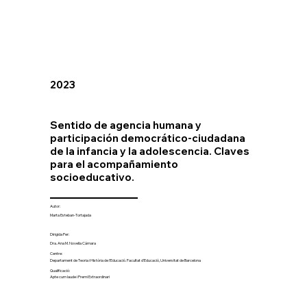
2023
Sentido de agencia humana y
participación democrático-ciudadana
de la infancia y la adolescencia. Claves
para el acompañamiento
socioeducativo.
Autor:
Marta Esteban-Tortajada
Dirigida Per:
Dra. Ana M. Novella Cámara
Centre:
Departament de Teoria i Història de l'Educació. Facultat d'Educació, Universitat de Barcelona
Qualificació:
Apte cum laude i Premi Extraordinari