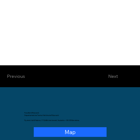
Previous
Next
Facultat d’Educació
Departament de Teoria i Història de l’Educació.
Pg. de la Vall d’Hebron, 171,Edifici de Llevant, 3a planta – 08035 Barcelona.
Map