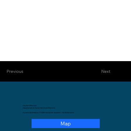
Previous
Next
Facultat d’Educació
Departament de Teoria i Història de l’Educació.
Pg. de la Vall d’Hebron, 171,Edifici de Llevant, 3a planta – 08035 Barcelona.
Map