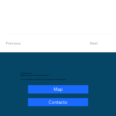
Previous
Next
Facultat d’Educació
Departament de Teoria i Història de l’Educació.
Pg. de la Vall d’Hebron, 171,Edifici de Llevant, 3a planta – 08035 Barcelona.
Map
Contacto