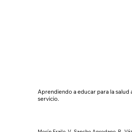
Aprendiendo a educar para la salud a
servicio.
Morín Fraile, V., Sancho Agredano, R., Váz