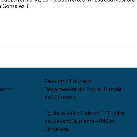
e González, E.
Facultat d’Educació
ación
Departament de Teoria i Història
de l’Educació.
Pg. de la Vall d’Hebron, 171,Edifici
de Llevant, 3a planta – 08035
Barcelona.