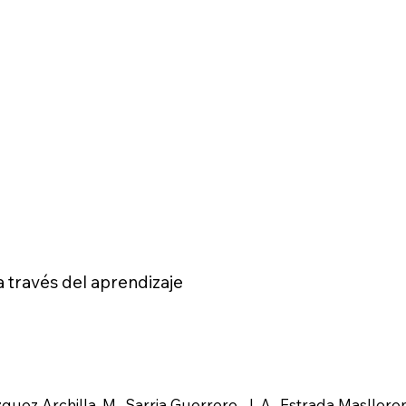
 través del aprendizaje
quez Archilla, M., Sarria Guerrero, J. A., Estrada Maslloren