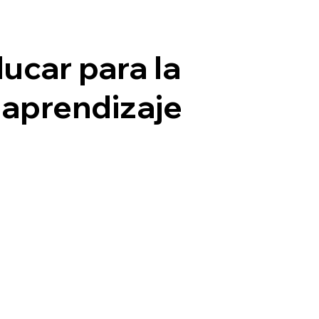
El Grupo
Quiénes somos
Qué hacemos
Inves
ucar para la
l aprendizaje