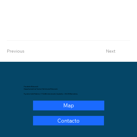
Previous
Next
Facultat d’Educació
Departament de Teoria i Història de l’Educació.
Pg. de la Vall d’Hebron, 171,Edifici de Llevant, 3a planta – 08035 Barcelona.
Map
Contacto