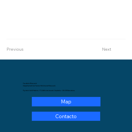
Previous
Next
Facultat d’Educació
Departament de Teoria i Història de l’Educació.
Pg. de la Vall d’Hebron, 171,Edifici de Llevant, 3a planta – 08035 Barcelona.
Map
Contacto