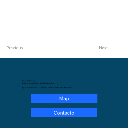
Previous
Next
Facultat d’Educació
Departament de Teoria i Història de l’Educació.
Pg. de la Vall d’Hebron, 171,Edifici de Llevant, 3a planta – 08035 Barcelona.
Map
Contacto