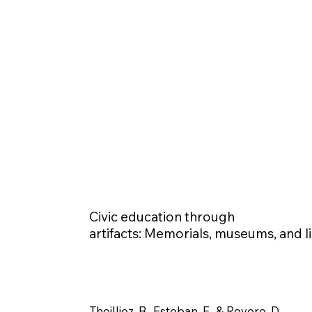
Civic education through
artifacts: Memorials, museums, and li
Thoilliez, B., Esteban, F., & Reyero, D.