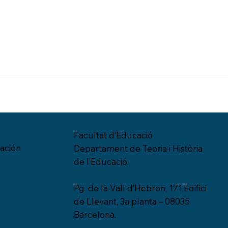
Facultat d’Educació
ación
Departament de Teoria i Història
de l’Educació.
Pg. de la Vall d’Hebron, 171,Edifici
de Llevant, 3a planta – 08035
Barcelona.