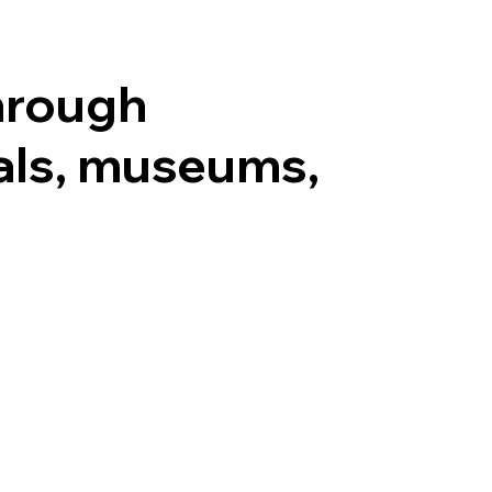
El Grupo
Quiénes somos
Qué hacemos
Inves
hrough
als, museums,