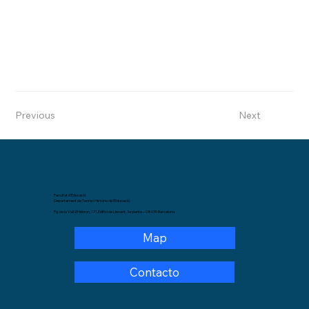
Previous
Next
Facultat d’Educació
Departament de Teoria i Història de l’Educació.
Pg. de la Vall d’Hebron, 171,Edifici de Llevant, 3a planta – 08035 Barcelona.
Map
Contacto