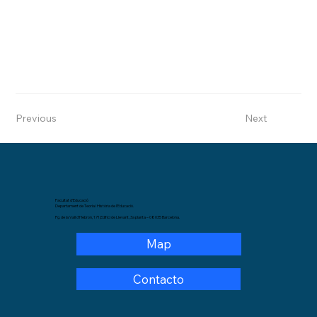
Previous
Next
Facultat d’Educació
Departament de Teoria i Història de l’Educació.
Pg. de la Vall d’Hebron, 171,Edifici de Llevant, 3a planta – 08035 Barcelona.
Map
Contacto