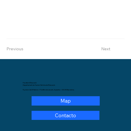
Previous
Next
Facultat d’Educació
Departament de Teoria i Història de l’Educació.
Pg. de la Vall d’Hebron, 171,Edifici de Llevant, 3a planta – 08035 Barcelona.
Map
Contacto