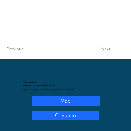
Previous
Next
Facultat d’Educació
Departament de Teoria i Història de l’Educació.
Pg. de la Vall d’Hebron, 171,Edifici de Llevant, 3a planta – 08035 Barcelona.
Map
Contacto