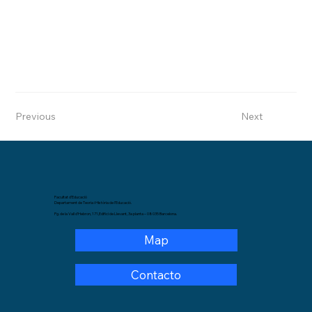
Previous
Next
Facultat d’Educació
Departament de Teoria i Història de l’Educació.
Pg. de la Vall d’Hebron, 171,Edifici de Llevant, 3a planta – 08035 Barcelona.
Map
Contacto