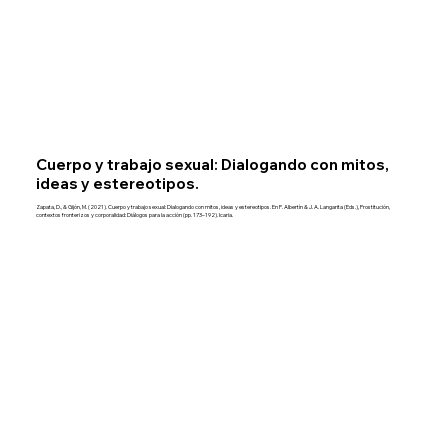
Cuerpo y trabajo sexual: Dialogando con mitos,
ideas y estereotipos.
Zapata, D., & Gijón, M. (2021). Cuerpo y trabajo sexual: Dialogando con mitos, ideas y estereotipos. En P. Albertín & J. A. Langarita (Eds.), Prostitución,
contextos fronterizos y corporalidad: Diálogos para la acción (pp. 173–192). Icaria.