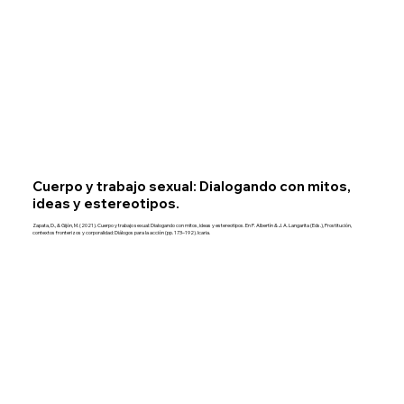
Cuerpo y trabajo sexual: Dialogando con mitos,
ideas y estereotipos.
Zapata, D., & Gijón, M. (2021). Cuerpo y trabajo sexual: Dialogando con mitos, ideas y estereotipos. En P. Albertín & J. A. Langarita (Eds.), Prostitución,
contextos fronterizos y corporalidad: Diálogos para la acción (pp. 173–192). Icaria.