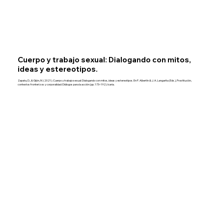
Cuerpo y trabajo sexual: Dialogando con mitos,
ideas y estereotipos.
Zapata, D., & Gijón, M. (2021). Cuerpo y trabajo sexual: Dialogando con mitos, ideas y estereotipos. En P. Albertín & J. A. Langarita (Eds.), Prostitución,
contextos fronterizos y corporalidad: Diálogos para la acción (pp. 173–192). Icaria.