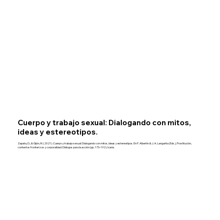
Cuerpo y trabajo sexual: Dialogando con mitos,
ideas y estereotipos.
Zapata, D., & Gijón, M. (2021). Cuerpo y trabajo sexual: Dialogando con mitos, ideas y estereotipos. En P. Albertín & J. A. Langarita (Eds.), Prostitución,
contextos fronterizos y corporalidad: Diálogos para la acción (pp. 173–192). Icaria.