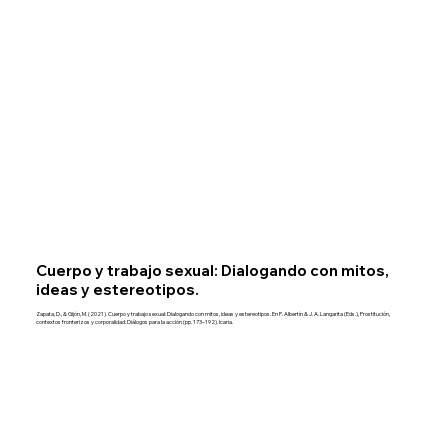
Cuerpo y trabajo sexual: Dialogando con mitos,
ideas y estereotipos.
Zapata, D., & Gijón, M. (2021). Cuerpo y trabajo sexual: Dialogando con mitos, ideas y estereotipos. En P. Albertín & J. A. Langarita (Eds.), Prostitución,
contextos fronterizos y corporalidad: Diálogos para la acción (pp. 173–192). Icaria.