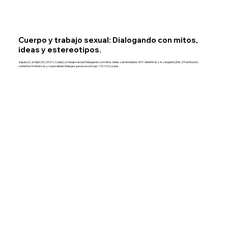
Cuerpo y trabajo sexual: Dialogando con mitos,
ideas y estereotipos.
Zapata, D., & Gijón, M. (2021). Cuerpo y trabajo sexual: Dialogando con mitos, ideas y estereotipos. En P. Albertín & J. A. Langarita (Eds.), Prostitución,
contextos fronterizos y corporalidad: Diálogos para la acción (pp. 173–192). Icaria.