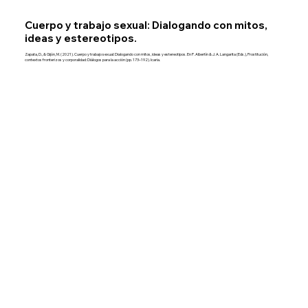
Cuerpo y trabajo sexual: Dialogando con mitos,
ideas y estereotipos.
Zapata, D., & Gijón, M. (2021). Cuerpo y trabajo sexual: Dialogando con mitos, ideas y estereotipos. En P. Albertín & J. A. Langarita (Eds.), Prostitución,
contextos fronterizos y corporalidad: Diálogos para la acción (pp. 173–192). Icaria.