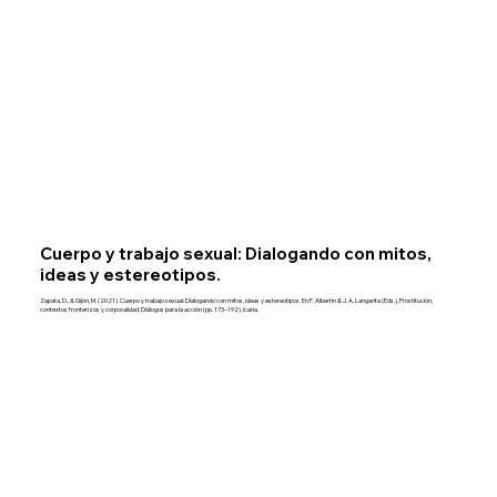
Cuerpo y trabajo sexual: Dialogando con mitos,
ideas y estereotipos.
Zapata, D., & Gijón, M. (2021). Cuerpo y trabajo sexual: Dialogando con mitos, ideas y estereotipos. En P. Albertín & J. A. Langarita (Eds.), Prostitución,
contextos fronterizos y corporalidad: Diálogos para la acción (pp. 173–192). Icaria.