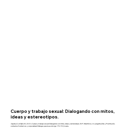
Cuerpo y trabajo sexual: Dialogando con mitos,
ideas y estereotipos.
Zapata, D., & Gijón, M. (2021). Cuerpo y trabajo sexual: Dialogando con mitos, ideas y estereotipos. En P. Albertín & J. A. Langarita (Eds.), Prostitución,
contextos fronterizos y corporalidad: Diálogos para la acción (pp. 173–192). Icaria.