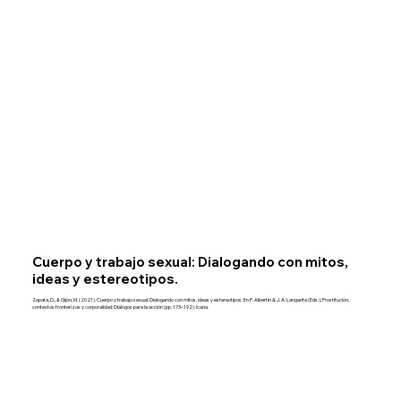
Cuerpo y trabajo sexual: Dialogando con mitos,
ideas y estereotipos.
Zapata, D., & Gijón, M. (2021). Cuerpo y trabajo sexual: Dialogando con mitos, ideas y estereotipos. En P. Albertín & J. A. Langarita (Eds.), Prostitución,
contextos fronterizos y corporalidad: Diálogos para la acción (pp. 173–192). Icaria.