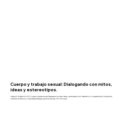
Cuerpo y trabajo sexual: Dialogando con mitos,
ideas y estereotipos.
Zapata, D., & Gijón, M. (2021). Cuerpo y trabajo sexual: Dialogando con mitos, ideas y estereotipos. En P. Albertín & J. A. Langarita (Eds.), Prostitución,
contextos fronterizos y corporalidad: Diálogos para la acción (pp. 173–192). Icaria.