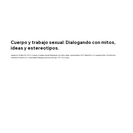
Cuerpo y trabajo sexual: Dialogando con mitos,
ideas y estereotipos.
Zapata, D., & Gijón, M. (2021). Cuerpo y trabajo sexual: Dialogando con mitos, ideas y estereotipos. En P. Albertín & J. A. Langarita (Eds.), Prostitución,
contextos fronterizos y corporalidad: Diálogos para la acción (pp. 173–192). Icaria.