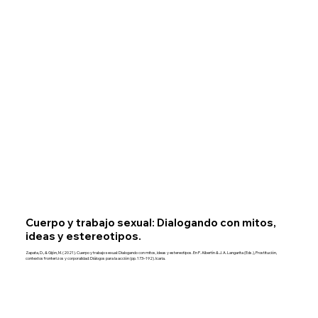
Cuerpo y trabajo sexual: Dialogando con mitos,
ideas y estereotipos.
Zapata, D., & Gijón, M. (2021). Cuerpo y trabajo sexual: Dialogando con mitos, ideas y estereotipos. En P. Albertín & J. A. Langarita (Eds.), Prostitución,
contextos fronterizos y corporalidad: Diálogos para la acción (pp. 173–192). Icaria.