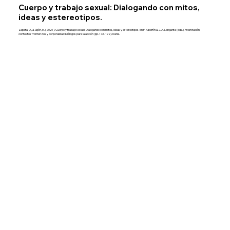
Cuerpo y trabajo sexual: Dialogando con mitos,
ideas y estereotipos.
Zapata, D., & Gijón, M. (2021). Cuerpo y trabajo sexual: Dialogando con mitos, ideas y estereotipos. En P. Albertín & J. A. Langarita (Eds.), Prostitución,
contextos fronterizos y corporalidad: Diálogos para la acción (pp. 173–192). Icaria.