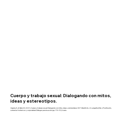
Cuerpo y trabajo sexual: Dialogando con mitos,
ideas y estereotipos.
Zapata, D., & Gijón, M. (2021). Cuerpo y trabajo sexual: Dialogando con mitos, ideas y estereotipos. En P. Albertín & J. A. Langarita (Eds.), Prostitución,
contextos fronterizos y corporalidad: Diálogos para la acción (pp. 173–192). Icaria.