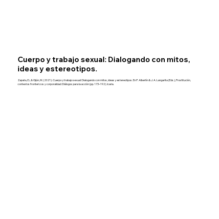
Cuerpo y trabajo sexual: Dialogando con mitos,
ideas y estereotipos.
Zapata, D., & Gijón, M. (2021). Cuerpo y trabajo sexual: Dialogando con mitos, ideas y estereotipos. En P. Albertín & J. A. Langarita (Eds.), Prostitución,
contextos fronterizos y corporalidad: Diálogos para la acción (pp. 173–192). Icaria.