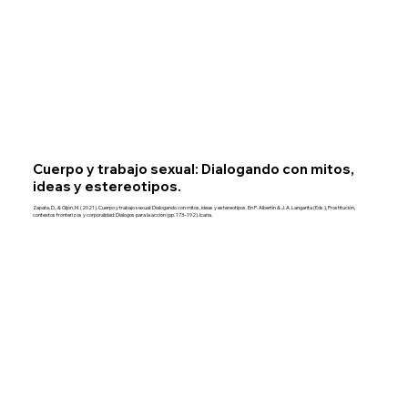
Cuerpo y trabajo sexual: Dialogando con mitos,
ideas y estereotipos.
Zapata, D., & Gijón, M. (2021). Cuerpo y trabajo sexual: Dialogando con mitos, ideas y estereotipos. En P. Albertín & J. A. Langarita (Eds.), Prostitución,
contextos fronterizos y corporalidad: Diálogos para la acción (pp. 173–192). Icaria.