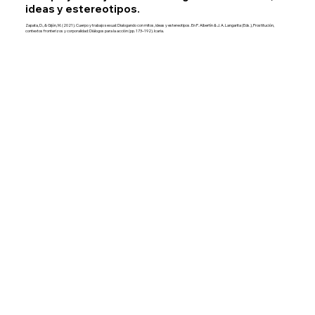
ideas y estereotipos.
Zapata, D., & Gijón, M. (2021). Cuerpo y trabajo sexual: Dialogando con mitos, ideas y estereotipos. En P. Albertín & J. A. Langarita (Eds.), Prostitución,
contextos fronterizos y corporalidad: Diálogos para la acción (pp. 173–192). Icaria.