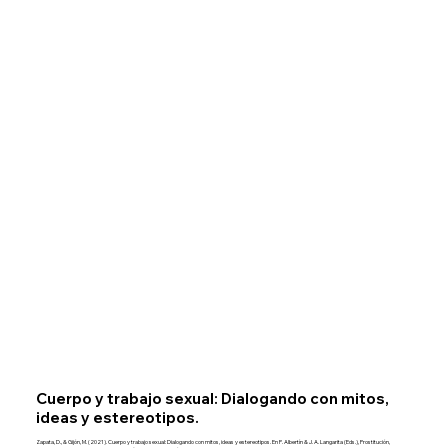
Cuerpo y trabajo sexual: Dialogando con mitos,
ideas y estereotipos.
Zapata, D., & Gijón, M. (2021). Cuerpo y trabajo sexual: Dialogando con mitos, ideas y estereotipos. En P. Albertín & J. A. Langarita (Eds.), Prostitución,