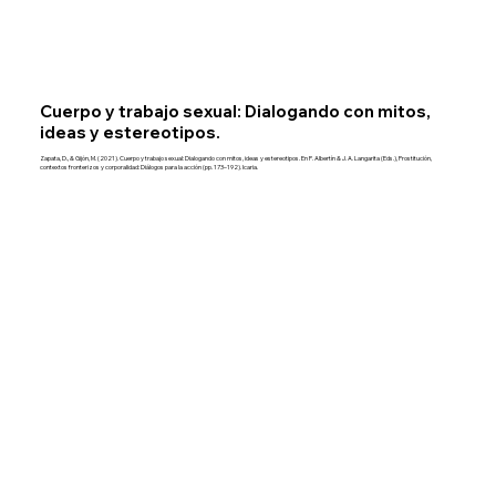
Cuerpo y trabajo sexual: Dialogando con mitos,
ideas y estereotipos.
Zapata, D., & Gijón, M. (2021). Cuerpo y trabajo sexual: Dialogando con mitos, ideas y estereotipos. En P. Albertín & J. A. Langarita (Eds.), Prostitución,
contextos fronterizos y corporalidad: Diálogos para la acción (pp. 173–192). Icaria.