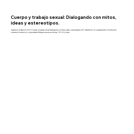
Cuerpo y trabajo sexual: Dialogando con mitos,
ideas y estereotipos.
Zapata, D., & Gijón, M. (2021). Cuerpo y trabajo sexual: Dialogando con mitos, ideas y estereotipos. En P. Albertín & J. A. Langarita (Eds.), Prostitución,
contextos fronterizos y corporalidad: Diálogos para la acción (pp. 173–192). Icaria.