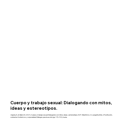
Cuerpo y trabajo sexual: Dialogando con mitos,
ideas y estereotipos.
Zapata, D., & Gijón, M. (2021). Cuerpo y trabajo sexual: Dialogando con mitos, ideas y estereotipos. En P. Albertín & J. A. Langarita (Eds.), Prostitución,
contextos fronterizos y corporalidad: Diálogos para la acción (pp. 173–192). Icaria.