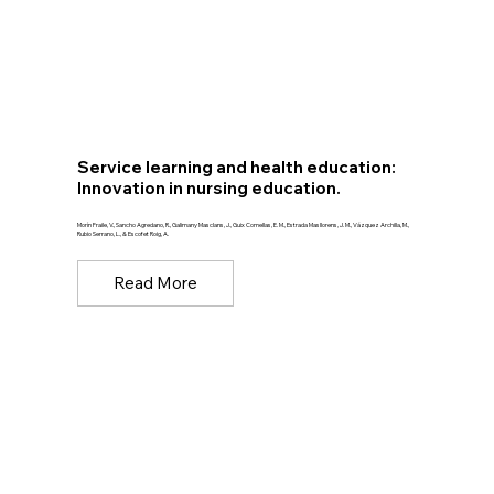
Service learning and health education:
Innovation in nursing education.
Morín Fraile, V., Sancho Agredano, R., Galimany Masclans, J., Guix Comellas, E. M., Estrada Masllorens, J. M., Vázquez Archilla, M.,
Rubio Serrano, L., & Escofet Roig, A.
Read More