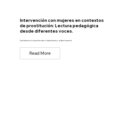
Intervención con mujeres en contextos
de prostitución: Lectura pedagógica
desde diferentes voces.
Payá Sánchez, M., Ayuste González, A., Rubio Serrano, L., & Gijón Casares, M.
Read More