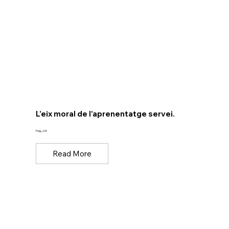
L’eix moral de l’aprenentatge servei.
Puig, J. M.
Read More