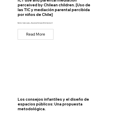
ICT use and parental mediation
perceived by Chilean children. [Uso de
las TIC y mediación parental percibida
por niños de Chile]
Berríos Valenzuela, L., Buxarrais Estrada, M.R, & Garcés, M
Read More
Los consejos infantiles y el diseño de
espacios públicos: Una propuesta
metodológica.