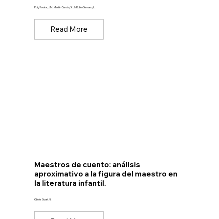
Puig Rovira, J. M., Martín García, X., & Rubio Serrano, L.
Read More
Maestros de cuento: análisis
aproximativo a la figura del maestro en
la literatura infantil.
Obiols Suari, N.