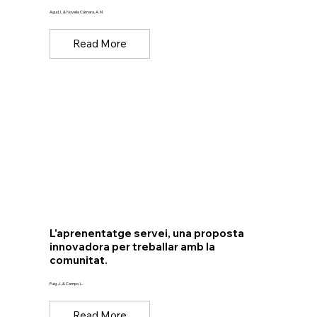
Agud, I., & Novella Cámara, A. M.
Read More
L'aprenentatge servei, una proposta
innovadora per treballar amb la
comunitat.
Puig, J., & Campo, L.
Read More