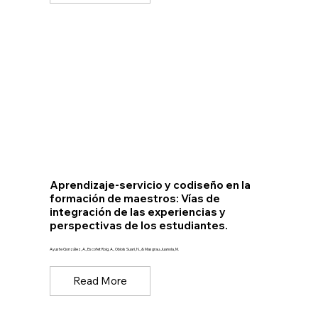
Aprendizaje-servicio y codiseño en la
formación de maestros: Vías de
integración de las experiencias y
perspectivas de los estudiantes.
Ayuste González, A., Escofet Roig, A., Obiols Suari, N., & Masgrau Juanola, M.
Read More