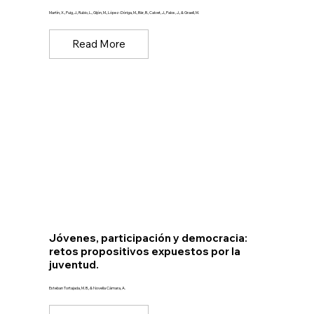
Martín, X., Puig, J., Rubio, L., Gijón, M., López-Dóriga, M., Bär, B., Calvet, J., Palos, J., & Graell, M.
Read More
Jóvenes, participación y democracia:
retos propositivos expuestos por la
juventud.
Esteban Tortajada, M. B., & Novella Cámara, A.