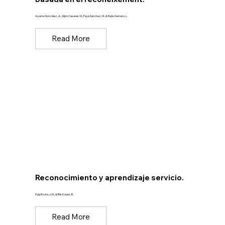
Ayuste González, A., Gijón Casares, M., Payà Sánchez, M., & Rubio Serrano, L.
Read More
Reconocimiento y aprendizaje servicio.
Puig Rovira, J. M., & Bär Kwast, B.
Read More