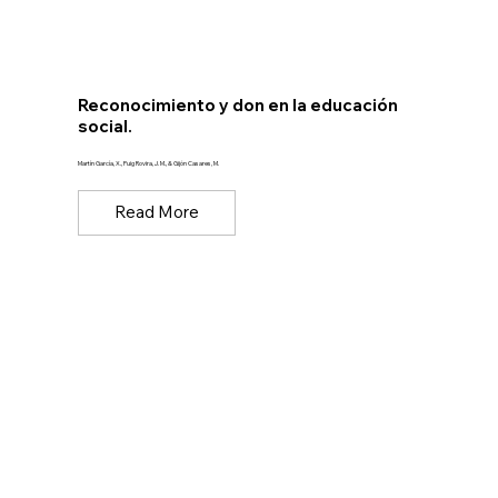
Reconocimiento y don en la educación
social.
Martín García, X., Puig Rovira, J. M., & Gijón Casares, M.
Read More