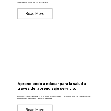
Avilés Sedeño, F., Escofet Roig, A., & Rubio Serrano, L.
Read More
Aprendiendo a educar para la salud a
través del aprendizaje servicio.
Morín Fraile, V., Sancho Agredano, R., Vázquez Archilla, M., Sarria Guerrero, J. A., Estrada Masllorens, J. M., Galimany Masclans, J.,
Guix Comellas, E., Rubio Serrano, L., & Maestre González, E.
Read More