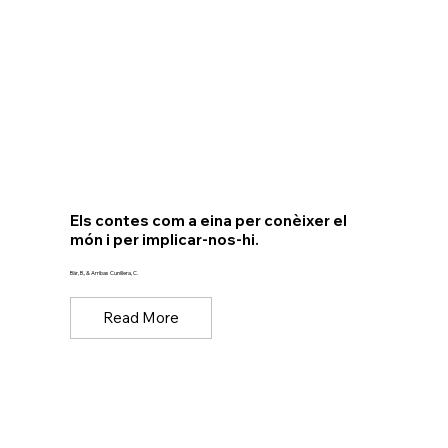
Els contes com a eina per conèixer el
món i per implicar-nos-hi.
Bär, B., & Arribas Cunillera, C.
Read More