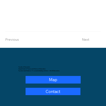
Previous
Next
Faculty of Education
Department of Theory and History of Education.
Pg. de la Vall d'Hebron, 171, Levante Building, 3rd floor – 08035 Barcelona.
Map
Contact