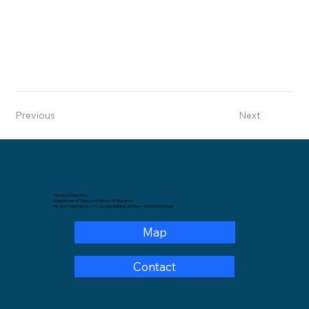
Previous
Next
Faculty of Education
Department of Theory and History of Education.
Pg. de la Vall d'Hebron, 171, Levante Building, 3rd floor – 08035 Barcelona.
Map
Contact