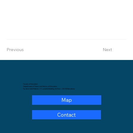
Previous
Next
Faculty of Education
Department of Theory and History of Education.
Pg. de la Vall d'Hebron, 171, Levante Building, 3rd floor – 08035 Barcelona.
Map
Contact