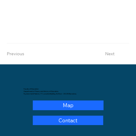
Previous
Next
Faculty of Education
Department of Theory and History of Education.
Pg. de la Vall d'Hebron, 171, Levante Building, 3rd floor – 08035 Barcelona.
Map
Contact