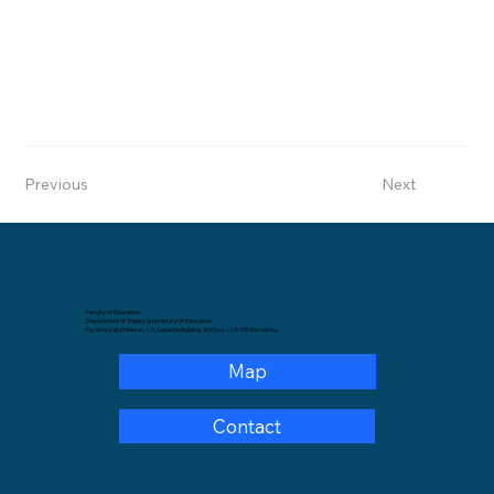
Previous
Next
Faculty of Education
Department of Theory and History of Education.
Pg. de la Vall d'Hebron, 171, Levante Building, 3rd floor – 08035 Barcelona.
Map
Contact