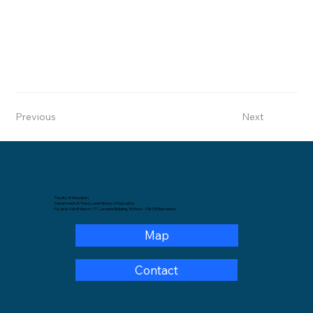
Previous
Next
Faculty of Education
Department of Theory and History of Education.
Pg. de la Vall d'Hebron, 171, Levante Building, 3rd floor – 08035 Barcelona.
Map
Contact