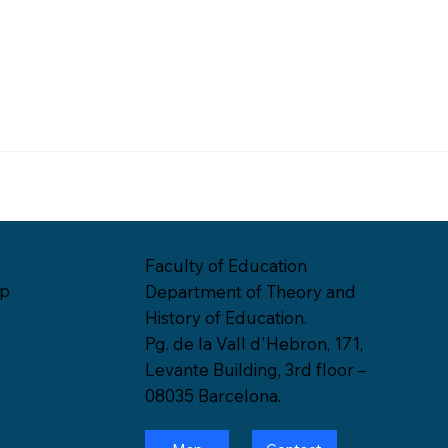
Faculty of Education
up
Department of Theory and
History of Education.
Pg. de la Vall d'Hebron, 171,
Levante Building, 3rd floor –
08035 Barcelona.