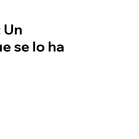
The Group
Who we are
What we do
I
: Un
e se lo ha