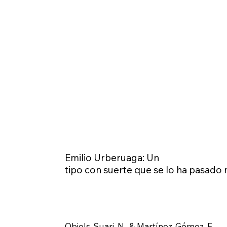
Emilio Urberuaga: Un
tipo con suerte que se lo ha pasado 
Obiols-Suari, N., & Martínez-Gómez, E.