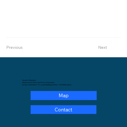
Previous
Next
Faculty of Education
Department of Theory and History of Education.
Pg. de la Vall d'Hebron, 171, Levante Building, 3rd floor – 08035 Barcelona.
Map
Contact